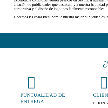
experiencia como
diseñadores gráficos en Sevilla
,
a nuestra in
creación de publicidades que destacan, y a nuestra habilidad p
corporativa y el diseño de logotipos fácilmente reconocibles.
Hacemos las cosas bien, porque nuestra mejor publicidad es la 
¿
PUNTUALIDAD DE
CLIEN
ENTREGA
El 100% d